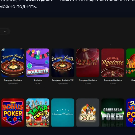
 можно поднять.