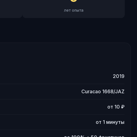
лет опыта
2019
Curacao 1668/JAZ
от 10 ₽
от 1 минуты