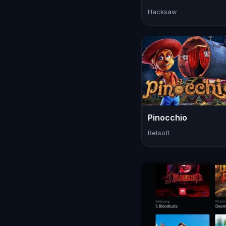
Hacksaw
Pinocchio
Betsoft