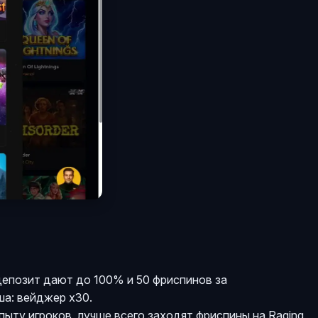
 депозит дают до 100% и 50 фриспинов за
ша: вейджер x30.
пыту игроков, лучше всего заходят фриспины на Raging