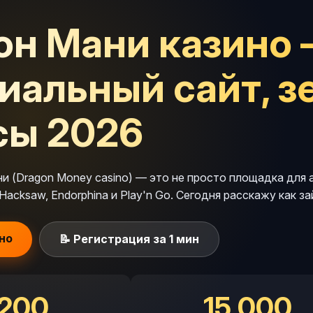
он Мани казино
иальный сайт, з
сы 2026
и (Dragon Money casino) — это не просто площадка для а
acksaw, Endorphina и Play'n Go. Сегодня расскажу как за
ино
📝 Регистрация за 1 мин
 200
15 000