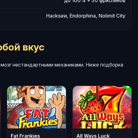
до 100% + 50 фриспинов
Hacksaw, Endorphina, Nolimit City
юбой вкус
т мозг нестандартными механиками. Ниже подборка
Fat Frankies
All Ways Luck