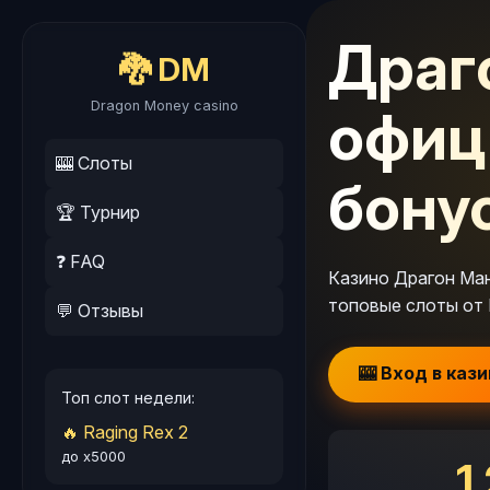
Драг
🐉 DM
Dragon Money casino
офиц
🎰 Слоты
бону
🏆 Турнир
❓ FAQ
Казино Драгон Ман
топовые слоты от H
💬 Отзывы
🎰 Вход в каз
Топ слот недели:
🔥 Raging Rex 2
до x5000
1