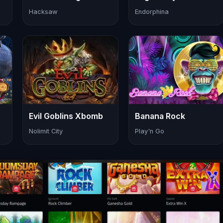
Hacksaw
Endorphina
Evil Goblins Xbomb
Banana Rock
Nolimit City
Play'n Go