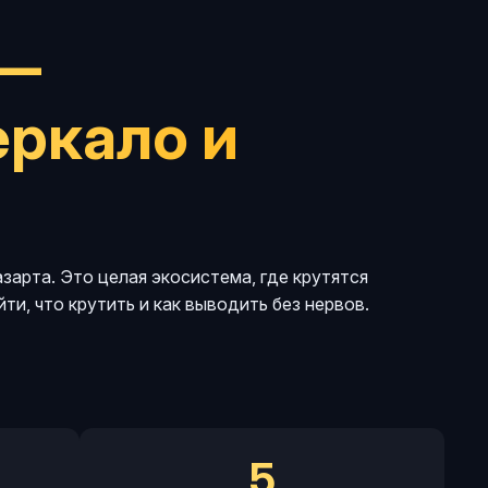
 —
еркало и
зарта. Это целая экосистема, где крутятся
йти, что крутить и как выводить без нервов.
5